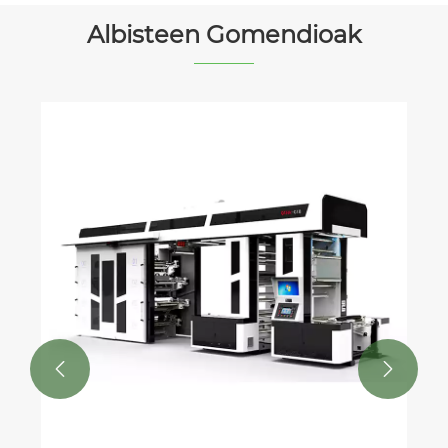
Albisteen Gomendioak

