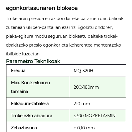
egonkortasunaren blokeoa
Trokelaren presioa erraz doi daiteke parametroen balioak
zuzenean ukipen-pantailan ezarriz. Egokitu ondoren,
plaka-egitura modu seguruan blokeatu daiteke trokel-
ebakitzeko presio egonkor eta koherentea mantentzeko
ibilbide luzeetan.
Parametro Teknikoak
Eredua
MQ-320H
Max. Kontseiluaren
200x180mm
tamaina
Elikadura-zabalera
210 mm
Trokelezko abiadura
≤300 MOZKETA/MIN
Zehaztasuna
± 0,10 mm