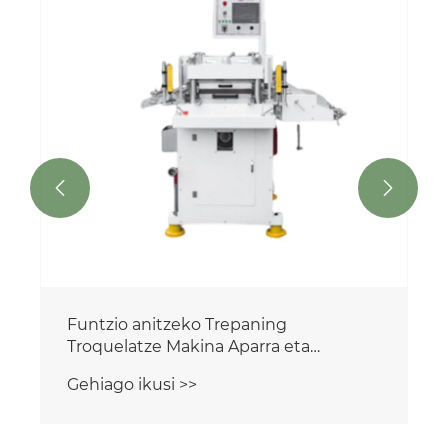


Funtzio anitzeko Trepaning
Troquelatze Makina Aparra eta
Zintarako
Gehiago ikusi >>