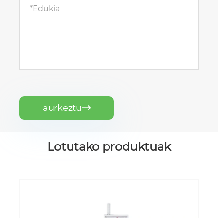
aurkeztu

Lotutako produktuak