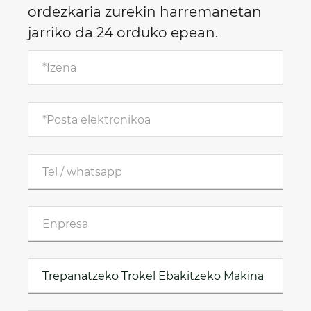
ordezkaria zurekin harremanetan
jarriko da 24 orduko epean.