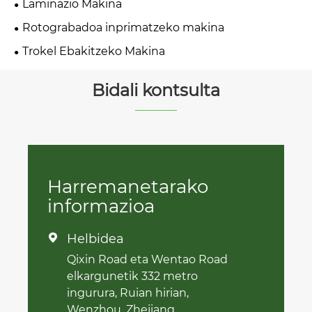
Laminazio Makina
Rotograbadoa inprimatzeko makina
Trokel Ebakitzeko Makina
Bidali kontsulta
Harremanetarako
informazioa
Helbidea

Qixin Road eta Wentao Road
elkargunetik 332 metro
ingurura, Ruian hirian,
Wenzhou, Zhejiang