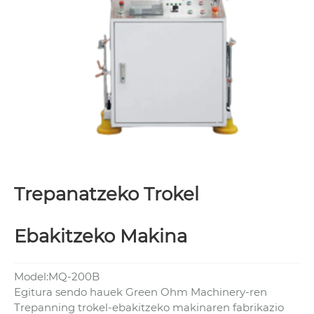
Trepanatzeko Trokel
Ebakitzeko Makina
Model:MQ-200B
Egitura sendo hauek Green Ohm Machinery-ren
Trepanning trokel-ebakitzeko makinaren fabrikazio