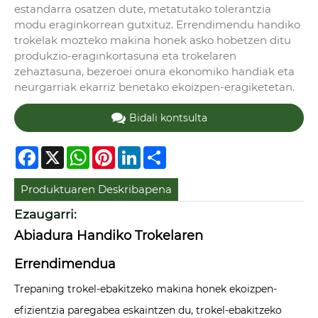
estandarra osatzen dute, metatutako tolerantzia
modu eraginkorrean gutxituz. Errendimendu handiko
trokelak mozteko makina honek asko hobetzen ditu
produkzio-eraginkortasuna eta trokelaren
zehaztasuna, bezeroei onura ekonomiko handiak eta
neurgarriak ekarriz benetako ekoizpen-eragiketetan.
Bidali kontsulta
Facebook
X
WhatsApp
Pinterest
LinkedIn
Share
Produktuaren Deskribapena
Ezaugarri:
Abiadura Handiko Trokelaren
Errendimendua
Trepaning trokel-ebakitzeko makina honek ekoizpen-
efizientzia paregabea eskaintzen du, trokel-ebakitzeko