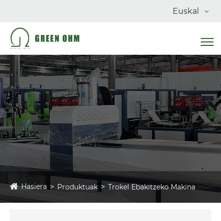
Euskal
Hasiera
Produktuak
Trokel Ebakitzeko Makina