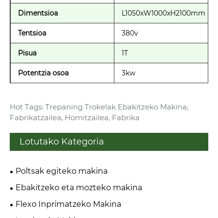
Dimentsioa
L1050xW1000xH2100mm
Tentsioa
380v
Pisua
1T
Potentzia osoa
3kw
Hot Tags: Trepaning Trokelak Ebakitzeko Makina,
Fabrikatzailea, Hornitzailea, Fabrika
Lotutako Kategoria
Poltsak egiteko makina
Ebakitzeko eta mozteko makina
Flexo Inprimatzeko Makina