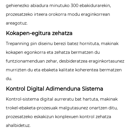
gehienezko abiadura minutuko 300 ebakidurarekin,
prozesatzeko irteera orokorra modu eraginkorrean
areagotuz.
Kokapen-egitura zehatza
Trepanning pin diseinu berezi batez hornituta, makinak
kokapen egonkorra eta zehatza bermatzen du
funtzionamenduan zehar, desbideratzea eraginkortasunez
murrizten du eta ebaketa kalitate koherentea bermatzen
du.
Kontrol Digital Adimenduna Sistema
Kontrol-sistema digital aurreratu bat hartuta, makinak
trokel-ebaketa-prozesuak malgutasunez onartzen ditu,
prozesatzeko eskakizun konplexuen kontrol zehatza
ahalbidetuz.