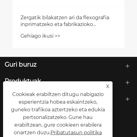
Zergatik bilakatzen ari da flexografia
inprimatzeko eta fabrikazioko
karrerako hurrengo joera handia?
Gehiago ikusi >>
Guri buruz
Produktuak
X
Cookieak erabiltzen ditugu nabigazio
Jarri gurekin harremanetan
esperientzia hobea eskaintzeko,
guneko trafikoa aztertzeko eta edukia
JARRAI GAITZAZU
pertsonalizatzeko. Gune hau
erabiltzean, gure cookieen erabilera
onartzen duzu.
Pribatutasun politika