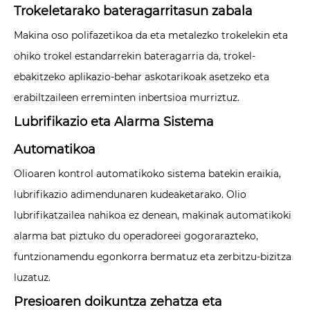
Trokeletarako bateragarritasun zabala
Makina oso polifazetikoa da eta metalezko trokelekin eta
ohiko trokel estandarrekin bateragarria da, trokel-
ebakitzeko aplikazio-behar askotarikoak asetzeko eta
erabiltzaileen erreminten inbertsioa murriztuz.
Lubrifikazio eta Alarma Sistema
Automatikoa
Olioaren kontrol automatikoko sistema batekin eraikia,
lubrifikazio adimendunaren kudeaketarako. Olio
lubrifikatzailea nahikoa ez denean, makinak automatikoki
alarma bat piztuko du operadoreei gogorarazteko,
funtzionamendu egonkorra bermatuz eta zerbitzu-bizitza
luzatuz.
Presioaren doikuntza zehatza eta