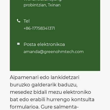
probintzian, Txinan
Tel

+86-17758341371
Posta elektronikoa

amanda@greenohmtech.com
Aipamenari edo lankidetzari
buruzko galderarik baduzu,
mesedez bidali mezu elektroniko
bat edo erabili hurrengo kontsulta
formularioa. Gure salmenta-