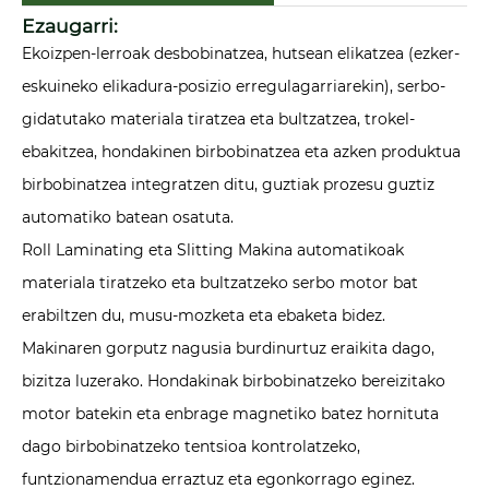
Ezaugarri:
Ekoizpen-lerroak desbobinatzea, hutsean elikatzea (ezker-
eskuineko elikadura-posizio erregulagarriarekin), serbo-
gidatutako materiala tiratzea eta bultzatzea, trokel-
ebakitzea, hondakinen birbobinatzea eta azken produktua
birbobinatzea integratzen ditu, guztiak prozesu guztiz
automatiko batean osatuta.
Roll Laminating eta Slitting Makina automatikoak
materiala tiratzeko eta bultzatzeko serbo motor bat
erabiltzen du, musu-mozketa eta ebaketa bidez.
Makinaren gorputz nagusia burdinurtuz eraikita dago,
bizitza luzerako. Hondakinak birbobinatzeko bereizitako
motor batekin eta enbrage magnetiko batez hornituta
dago birbobinatzeko tentsioa kontrolatzeko,
funtzionamendua erraztuz eta egonkorrago eginez.