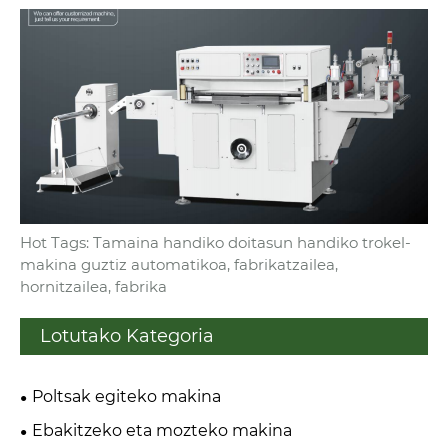
Hot Tags: Tamaina handiko doitasun handiko trokel-
makina guztiz automatikoa, fabrikatzailea,
hornitzailea, fabrika
Lotutako Kategoria
Poltsak egiteko makina
Ebakitzeko eta mozteko makina