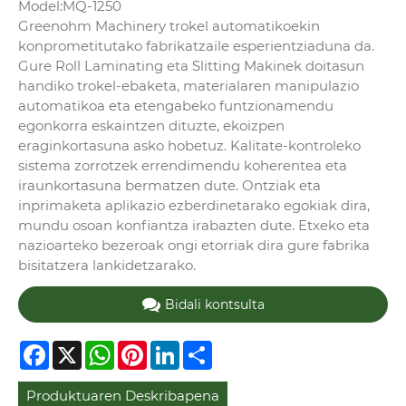
Model:MQ-1250
Greenohm Machinery trokel automatikoekin
konprometitutako fabrikatzaile esperientziaduna da.
Gure Roll Laminating eta Slitting Makinek doitasun
handiko trokel-ebaketa, materialaren manipulazio
automatikoa eta etengabeko funtzionamendu
egonkorra eskaintzen dituzte, ekoizpen
eraginkortasuna asko hobetuz. Kalitate-kontroleko
sistema zorrotzek errendimendu koherentea eta
iraunkortasuna bermatzen dute. Ontziak eta
inprimaketa aplikazio ezberdinetarako egokiak dira,
mundu osoan konfiantza irabazten dute. Etxeko eta
nazioarteko bezeroak ongi etorriak dira gure fabrika
bisitatzera lankidetzarako.
Bidali kontsulta
Facebook
X
WhatsApp
Pinterest
LinkedIn
Share
Produktuaren Deskribapena