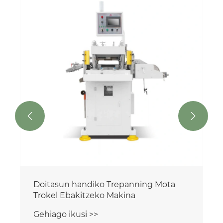
Funtzio anitzeko Trepaning
Troquelatze Makina Aparra eta
Zintarako
Gehiago ikusi >>

