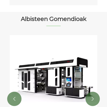
Albisteen Gomendioak
Zer da poltsak egiteko makina?
Gehiago ikusi >>

