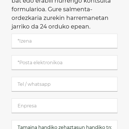
bat edo erabili hurrengo kontsulta
formularioa. Gure salmenta-
ordezkaria zurekin harremanetan
jarriko da 24 orduko epean.