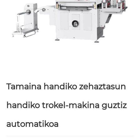
Tamaina handiko zehaztasun
handiko trokel-makina guztiz
automatikoa