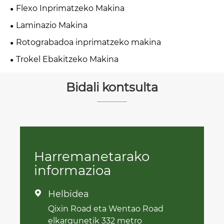
Flexo Inprimatzeko Makina
Laminazio Makina
Rotograbadoa inprimatzeko makina
Trokel Ebakitzeko Makina
Bidali kontsulta
Harremanetarako
informazioa
Helbidea

Qixin Road eta Wentao Road
elkargunetik 332 metro