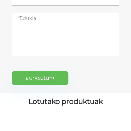
aurkeztu

Lotutako produktuak