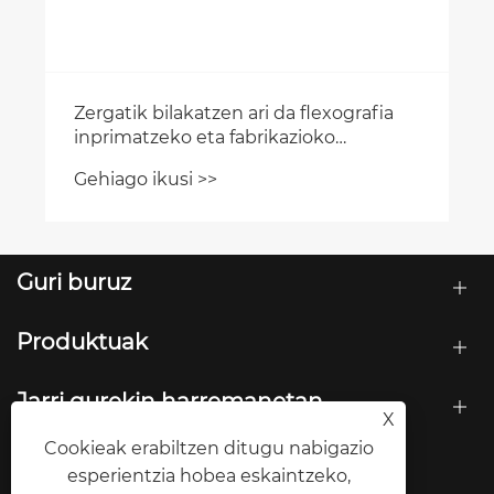
Guri buruz
Produktuak
Jarri gurekin harremanetan
X
Cookieak erabiltzen ditugu nabigazio
JARRAI GAITZAZU
esperientzia hobea eskaintzeko,