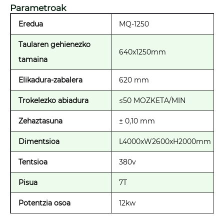
Parametroak
Eredua
MQ-1250
Taularen gehienezko
640x1250mm
tamaina
Elikadura-zabalera
620 mm
Trokelezko abiadura
≤50 MOZKETA/MIN
Zehaztasuna
± 0,10 mm
Dimentsioa
L4000xW2600xH2000mm
Tentsioa
380v
Pisua
7T
Potentzia osoa
12kw