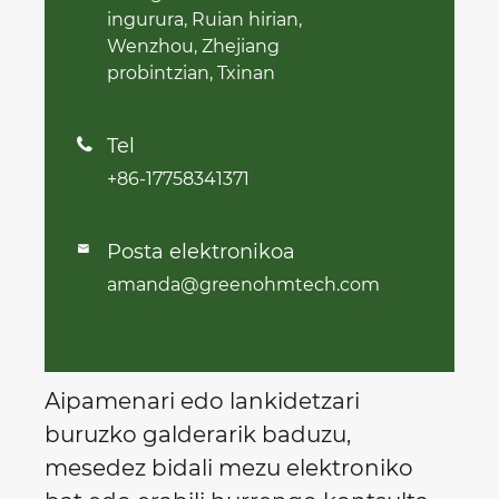
ingurura, Ruian hirian,
Wenzhou, Zhejiang
probintzian, Txinan
Tel

+86-17758341371
Posta elektronikoa

amanda@greenohmtech.com
Aipamenari edo lankidetzari
buruzko galderarik baduzu,
mesedez bidali mezu elektroniko