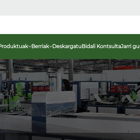
Produktuak
Berriak
Deskargatu
Bidali Kontsulta
Jarri g