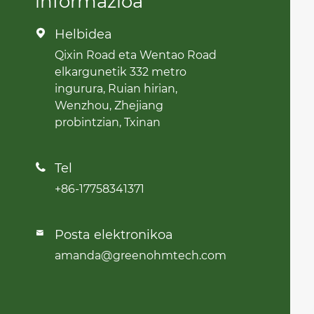
informazioa
Helbidea

Qixin Road eta Wentao Road
elkargunetik 332 metro
ingurura, Ruian hirian,
Wenzhou, Zhejiang
probintzian, Txinan
Tel

+86-17758341371
Posta elektronikoa

amanda@greenohmtech.com