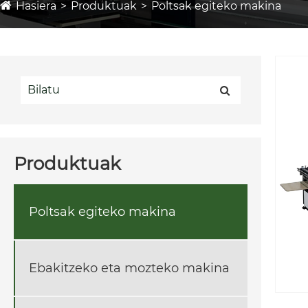
Hasiera
Produktuak
Poltsak egiteko makina
Produktuak
Poltsak egiteko makina
Ebakitzeko eta mozteko makina