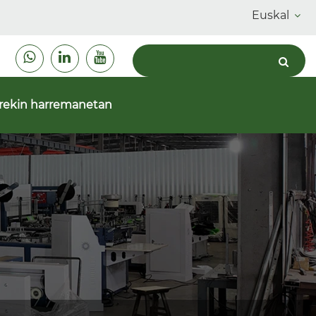
Euskal
urekin harremanetan