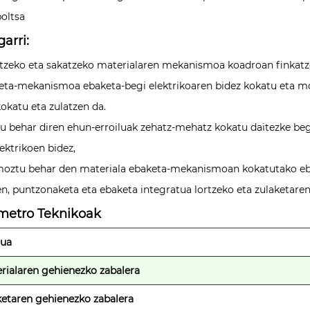
poltsa
arri:
tzeko eta sakatzeko materialaren mekanismoa koadroan finkatze
eta-mekanismoa ebaketa-begi elektrikoaren bidez kokatu eta mo
kokatu eta zulatzen da.
tu behar diren ehun-erroiluak zehatz-mehatz kokatu daitezke begi
ektrikoen bidez,
moztu behar den materiala ebaketa-mekanismoan kokatutako ebak
n, puntzonaketa eta ebaketa integratua lortzeko eta zulaketare
metro Teknikoak
dua
rialaren gehienezko zabalera
etaren gehienezko zabalera