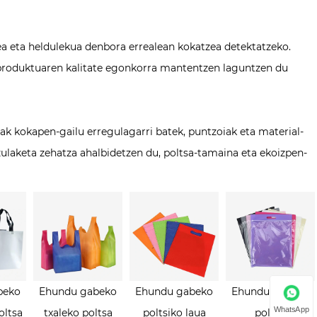
zea eta heldulekua denbora errealean kokatzea detektatzeko.
produktuaren kalitate egonkorra mantentzen laguntzen du
 kokapen-gailu erregulagarri batek, puntzoiak eta material-
ulaketa zehatza ahalbidetzen du, poltsa-tamaina eta ekoizpen-
beko
Ehundu gabeko
Ehundu gabeko
Ehundu gabeko
WhatsApp
oltsa
txaleko poltsa
poltsiko laua
poltsa