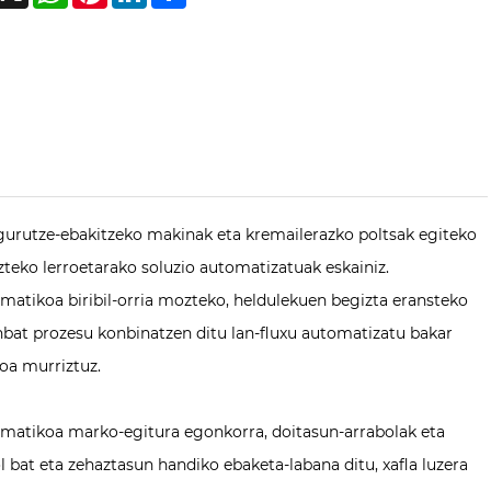
rutze-ebakitzeko makinak eta kremailerazko poltsak egiteko
teko lerroetarako soluzio automatizatuak eskainiz.
atikoa biribil-orria mozteko, heldulekuen begizta eransteko
nbat prozesu konbinatzen ditu lan-fluxu automatizatu bakar
oa murriztuz.
matikoa marko-egitura egonkorra, doitasun-arrabolak eta
 bat eta zehaztasun handiko ebaketa-labana ditu, xafla luzera