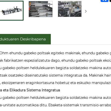
duktuaren Deskribapena
Ohm ehundu gabeko poltsak egiteko makinak, ehundu gabeko gu
k fabrikatzen espezializatuta dago, ehundu gabeko poltsak ekoiz
 gabeko poltsen heldulekuaren begizta soldatzeko makina autom
ltsak osatzeko diseinatutako sistema integratua da. Makinak hai
, ekoizpenaren eraginkortasuna hobetuz eta eskuzko manipulazi
a eta Elikadura Sistema Integratua
 gabeko poltsen heldulekuaren begizta soldatzeko makina auto
a-unitate automatikoa ditu. Ebaketa-sistemak transmisio-arrabol