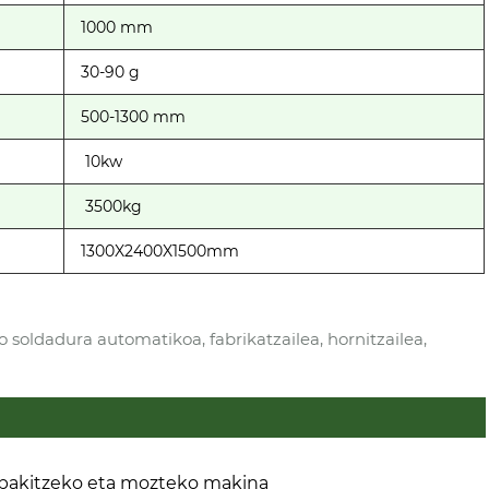
1000 mm
30-90 g
500-1300 mm
10kw
3500kg
1300X2400X1500mm
soldadura automatikoa, fabrikatzailea, hornitzailea,
bakitzeko eta mozteko makina