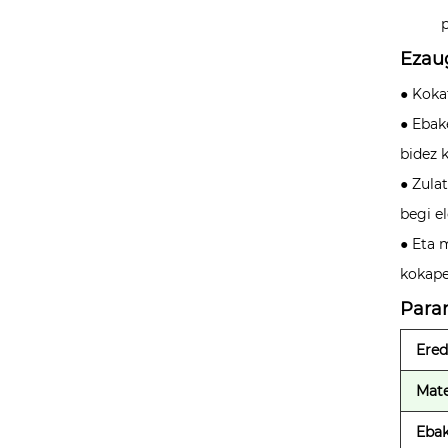
Ezaug
● Koka
● Ebak
bidez 
● Zula
begi el
● Eta 
kokape
Para
Ere
Mate
Ebak