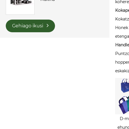
kohere
Kokape
Kokatz
Gehiago ikusi
Honek 
etenga
Handle
Puntzo
hopper
eskaki
D-m
ehun