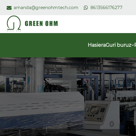
amanda@greenohmtech.com
8613566176277
Hasiera
Guri buruz