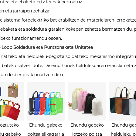
ntea eta ebaketa-ertz leunak bermatuz.
n eta jarraipen zehatza
e sistema fotoelektriko bat erabiltzen da materialaren lerrokat
ebaketa eta soldadura garaian kokapen zehatza bermatzen du, 
beko funtzionamendu osoan.
 Loop Soldadura eta Puntzonaketa Unitatea
natzeko eta helduleku-begizta soldatzeko mekanismo integratuak
 batek osatzen dute. Diseinu honek heldulekuaren eranskin eta z
zun desberdinak onartzen ditu.
oztutako
Ehundu gabeko
Ehundu gabeko
Ehundu ga
du gabeko
poltsa elikagarria
lotzeko poltsa
helduleku p