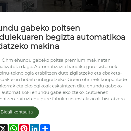
undu gabeko poltsen
dulekuaren begizta automatikoa
datzeko makina
 Ohm ehundu gabeko poltsa premium makinetan
ializatuta dago. Automatizazio handiko gure sistemek
soinu-teknologia erabiltzen dute zigilatzeko eta ebaketa-
suak ezin hobeto integratzeko. Green ohm-ek konponbide
nkorrak eta ekologikoak eskaintzen ditu ehundu gabeko
a automatikoki ehundu gabe ekoizteko. Gutxienez
datzen zaituztegu gure fabrikazio-instalazioak bisitatzera.
Bidali kontsulta
acebook
X
WhatsApp
Pinterest
LinkedIn
Share