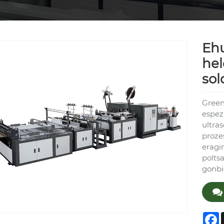
Eh
hel
sol
Green
espez
ultra
proze
eragi
polts
gonbi
F