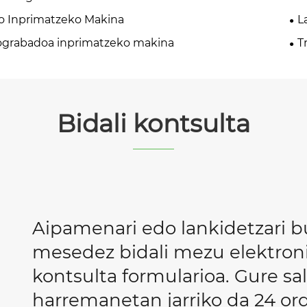
o Inprimatzeko Makina
L
ograbadoa inprimatzeko makina
T
Bidali kontsulta
Aipamenari edo lankidetzari b
mesedez bidali mezu elektroni
kontsulta formularioa. Gure s
harremanetan jarriko da 24 or