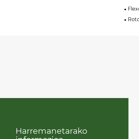
Flex
Rot
Harremanetarako