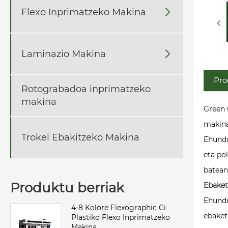
Flexo Inprimatzeko Makina

Laminazio Makina

Pro
Rotograbadoa inprimatzeko
makina
Green 
makina
Trokel Ebakitzeko Makina
Ehundu
eta po
batean
Produktu berriak
Ebaket
Ehundu
4-8 Kolore Flexographic Ci
ebaket
Plastiko Flexo Inprimatzeko
Makina