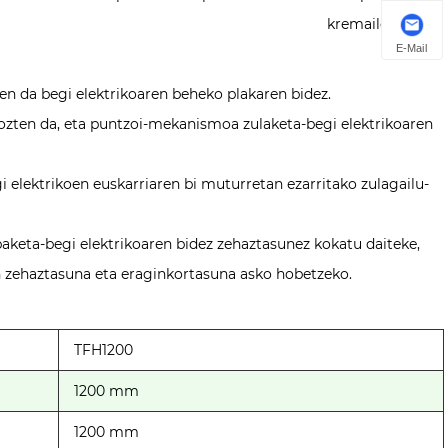
kremaileraduna
E-Mail
n da begi elektrikoaren beheko plakaren bidez.
zten da, eta puntzoi-mekanismoa zulaketa-begi elektrikoaren
 elektrikoen euskarriaren bi muturretan ezarritako zulagailu-
eta-begi elektrikoaren bidez zehaztasunez kokatu daiteke,
n zehaztasuna eta eraginkortasuna asko hobetzeko.
TFH1200
1200 mm
1200 mm