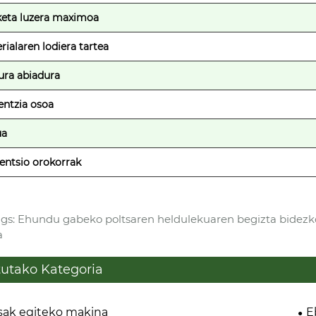
eta luzera maximoa
rialaren lodiera tartea
ura abiadura
ntzia osoa
ua
entsio orokorrak
gs: Ehundu gabeko poltsaren heldulekuaren begizta bidezko 
a
tutako Kategoria
sak egiteko makina
E