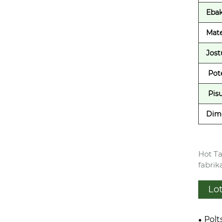
Ebak
Mate
Jost
Pote
Pis
Dim
Hot Ta
fabrik
Lo
Polt