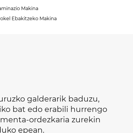
aminazio Makina
rokel Ebakitzeko Makina
uruzko galderarik baduzu,
ko bat edo erabili hurrengo
almenta-ordezkaria zurekin
duko epean.