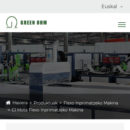
Euskal
Hasiera
Produktuak
Flexo Inprimatzeko Makina
CI Mota Flexo Inprimatzeko Makina