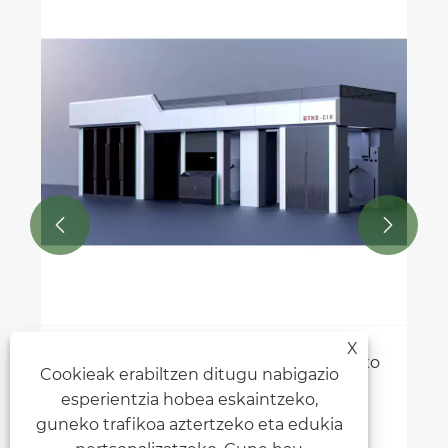


X
Nola funtzionatzen du CI motako Flexo
Cookieak erabiltzen ditugu nabigazio
inprimatzeko makina batek?
esperientzia hobea eskaintzeko,
Gehiago ikusi >>
guneko trafikoa aztertzeko eta edukia