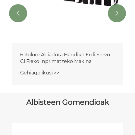


6 Kolore Abiadura Handiko Erdi Servo
Ci Flexo Inprimatzeko Makina
Gehiago ikusi >>
Albisteen Gomendioak