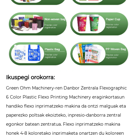
Ikuspegi orokorra:
Green Ohm Machinery-ren Danbor Zentrala Flexographic
6 Color Plastic Flexo Printing Machinery eraginkortasun
handiko flexo inprimatzeko makina da ontzi malguak eta
paperezko poltsak ekoizteko, inpresio-danborra zentral
egonkor batean zentratua. Flexo inprimatzeko makina
honek 4-8 ​​koloretako inprimaketa onartzen du koloreen