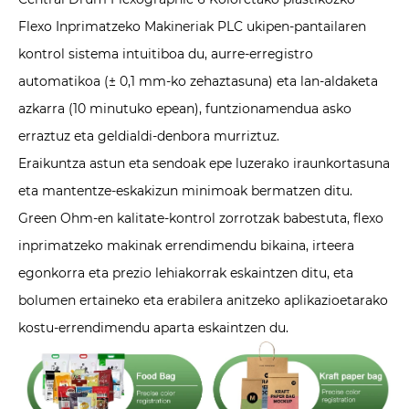
Flexo Inprimatzeko Makineriak PLC ukipen-pantailaren
kontrol sistema intuitiboa du, aurre-erregistro
automatikoa (± 0,1 mm-ko zehaztasuna) eta lan-aldaketa
azkarra (10 minutuko epean), funtzionamendua asko
erraztuz eta geldialdi-denbora murriztuz.
Eraikuntza astun eta sendoak epe luzerako iraunkortasuna
eta mantentze-eskakizun minimoak bermatzen ditu.
Green Ohm-en kalitate-kontrol zorrotzak babestuta, flexo
inprimatzeko makinak errendimendu bikaina, irteera
egonkorra eta prezio lehiakorrak eskaintzen ditu, eta
bolumen ertaineko eta erabilera anitzeko aplikazioetarako
kostu-errendimendu aparta eskaintzen du.