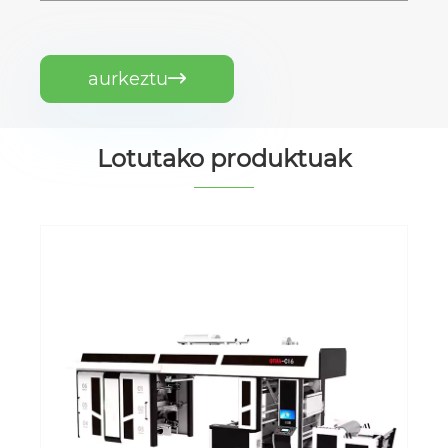
aurkeztu

Lotutako produktuak