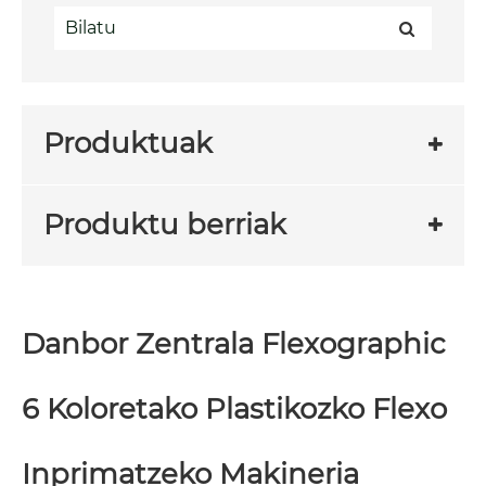
Produktuak
Produktu berriak
Danbor Zentrala Flexographic
6 Koloretako Plastikozko Flexo
Inprimatzeko Makineria