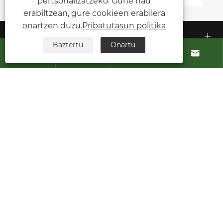
pertsonalizatzeko. Gune hau
erabiltzean, gure cookieen erabilera
onartzen duzu.
Pribatutasun politika
Guri buruz
Baztertu
Onartu




Produktuak
Jarri gurekin harremanetan
JARRAI GAITZAZU
Copyright © 2026 Green ohm Intelligent Equipment
Co,Ltd. Eskubide guztiak erreserbatuta.
Links
Sitemap
RSS
XML
Pribatutasun politika