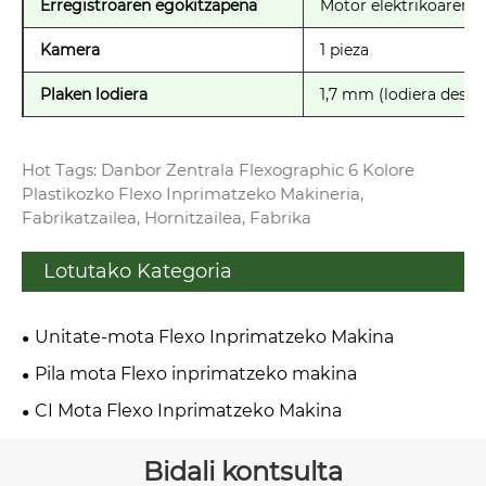
Erregistroaren egokitzapena
Motor elektrikoaren ko
Kamera
1 pieza
Plaken lodiera
1,7 mm (lodiera desbe
Hot Tags: Danbor Zentrala Flexographic 6 Kolore
Plastikozko Flexo Inprimatzeko Makineria,
Fabrikatzailea, Hornitzailea, Fabrika
Lotutako Kategoria
Unitate-mota Flexo Inprimatzeko Makina
Pila mota Flexo inprimatzeko makina
CI Mota Flexo Inprimatzeko Makina
Bidali kontsulta