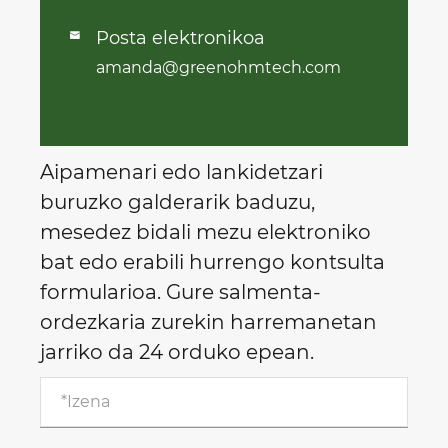
Posta elektronikoa

amanda@greenohmtech.com
Aipamenari edo lankidetzari
buruzko galderarik baduzu,
mesedez bidali mezu elektroniko
bat edo erabili hurrengo kontsulta
formularioa. Gure salmenta-
ordezkaria zurekin harremanetan
jarriko da 24 orduko epean.