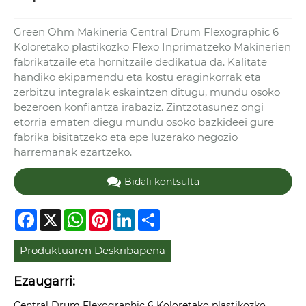
Green Ohm Makineria Central Drum Flexographic 6
Koloretako plastikozko Flexo Inprimatzeko Makinerien
fabrikatzaile eta hornitzaile dedikatua da. Kalitate
handiko ekipamendu eta kostu eraginkorrak eta
zerbitzu integralak eskaintzen ditugu, mundu osoko
bezeroen konfiantza irabaziz. Zintzotasunez ongi
etorria ematen diegu mundu osoko bazkideei gure
fabrika bisitatzeko eta epe luzerako negozio
harremanak ezartzeko.
Bidali kontsulta
Facebook
X
WhatsApp
Pinterest
LinkedIn
Share
Produktuaren Deskribapena
Ezaugarri:
Central Drum Flexographic 6 Koloretako plastikozko