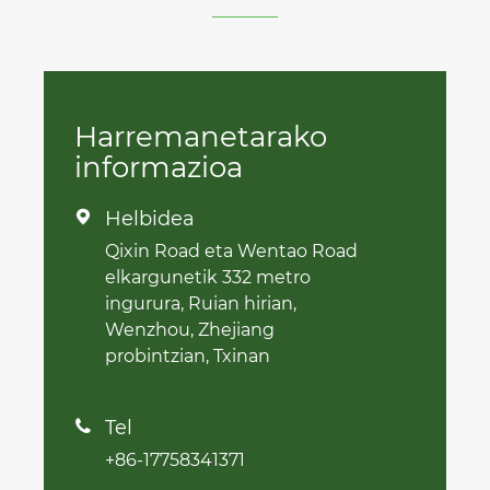
Harremanetarako
informazioa
Helbidea

Qixin Road eta Wentao Road
elkargunetik 332 metro
ingurura, Ruian hirian,
Wenzhou, Zhejiang
probintzian, Txinan
Tel

+86-17758341371