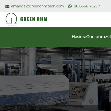
amanda@greenohmtech.com
8613566176277
Hasiera
Guri buruz