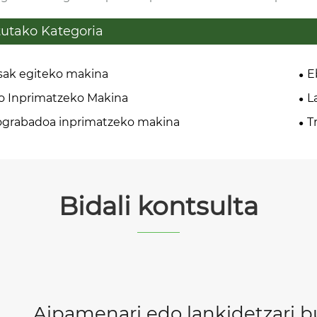
tutako Kategoria
sak egiteko makina
E
o Inprimatzeko Makina
L
ograbadoa inprimatzeko makina
T
Bidali kontsulta
Aipamenari edo lankidetzari b