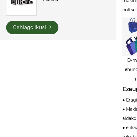
makina
poltse
Gehiago ikusi
D-m
ehun
Ezaug
● Erag
● Maki
aldako
● elik
tolest