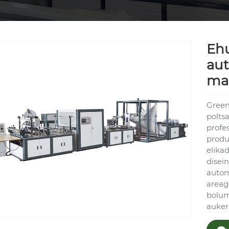
Ehu
aut
ma
Green
poltsa
profe
produ
elika
disei
autom
areag
bolum
auker