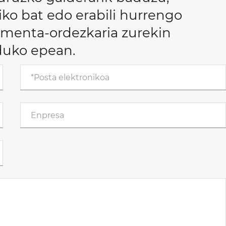
ko bat edo erabili hurrengo
almenta-ordezkaria zurekin
duko epean.