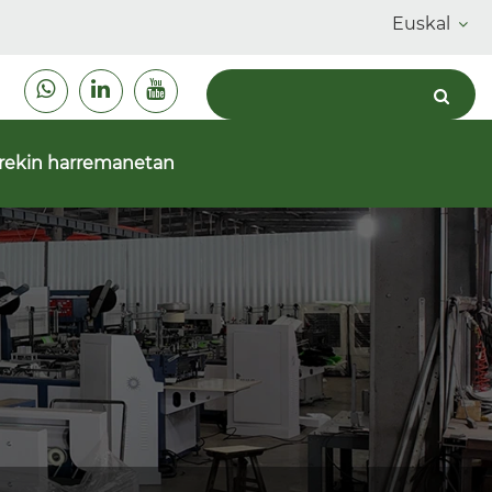
Euskal
urekin harremanetan