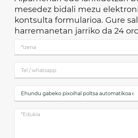
mesedez bidali mezu elektroni
kontsulta formularioa. Gure s
harremanetan jarriko da 24 or