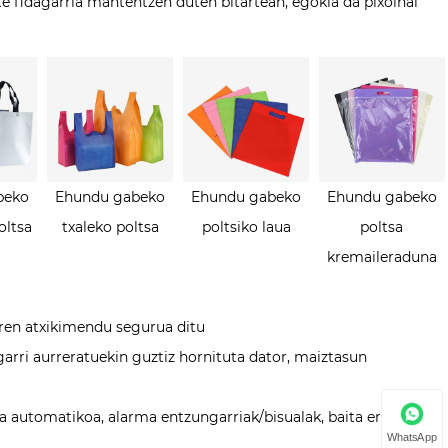
te fidagarria mantentzen duten bitartean, egokia da pixoihal
beko
Ehundu gabeko
Ehundu gabeko
Ehundu gabeko
oltsa
txaleko poltsa
poltsiko laua
poltsa
kremaileraduna
ren atxikimendu segurua ditu
arri aurreratuekin guztiz hornituta dator, maiztasun
 automatikoa, alarma entzungarriak/bisualak, baita ertzak
WhatsApp