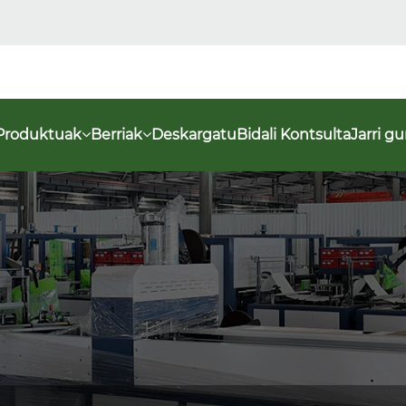
Produktuak
Berriak
Deskargatu
Bidali Kontsulta
Jarri g