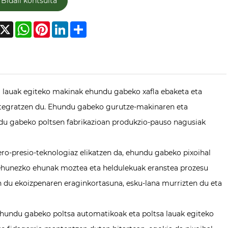
Bidali kontsulta
acebook
X
WhatsApp
Pinterest
LinkedIn
Share
 lauak egiteko makinak ehundu gabeko xafla ebaketa eta
ntegratzen du. Ehundu gabeko gurutze-makinaren eta
ndu gabeko poltsen fabrikazioan produkzio-pauso nagusiak
ro-presio-teknologiaz elikatzen da, ehundu gabeko pixoihal
ehunezko ehunak moztea eta heldulekuak eranstea prozesu
du ekoizpenaren eraginkortasuna, esku-lana murrizten du eta
ehundu gabeko poltsa automatikoak eta poltsa lauak egiteko