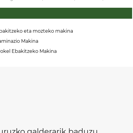
bakitzeko eta mozteko makina
aminazio Makina
rokel Ebakitzeko Makina
uruzko galderarik baduzu,