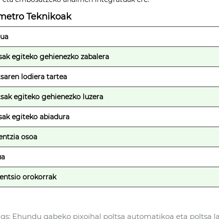
metro Teknikoak
dua
sak egiteko gehienezko zabalera
saren lodiera tartea
sak egiteko gehienezko luzera
sak egiteko abiadura
ntzia osoa
ua
entsio orokorrak
gs: Ehundu gabeko pixoihal poltsa automatikoa eta poltsa lau