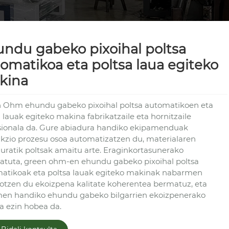
ndu gabeko pixoihal poltsa
omatikoa eta poltsa laua egiteko
kina
 Ohm ehundu gabeko pixoihal poltsa automatikoen eta
 lauak egiteko makina fabrikatzaile eta hornitzaile
sionala da. Gure abiadura handiko ekipamenduak
kzio prozesu osoa automatizatzen du, materialaren
duratik poltsak amaitu arte. Eraginkortasunerako
natuta, green ohm-en ehundu gabeko pixoihal poltsa
atikoak eta poltsa lauak egiteko makinak nabarmen
otzen du ekoizpena kalitate koherentea bermatuz, eta
en handiko ehundu gabeko bilgarrien ekoizpenerako
a ezin hobea da.