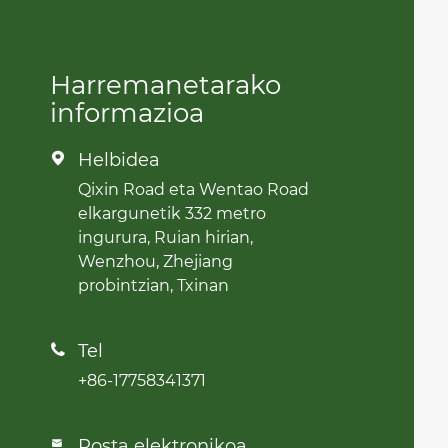
Harremanetarako
informazioa
Helbidea

Qixin Road eta Wentao Road
elkargunetik 332 metro
ingurura, Ruian hirian,
Wenzhou, Zhejiang
probintzian, Txinan
Tel

+86-17758341371
Posta elektronikoa
