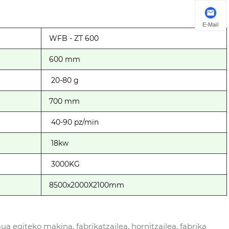
E-Mail
WFB - ZT 600
600 mm
20-80 g
700 mm
40-90 pz/min
18kw
3000KG
8500x2000X2100mm
a egiteko makina, fabrikatzailea, hornitzailea, fabrika