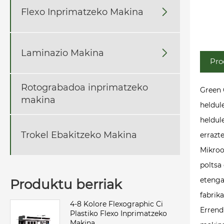
Flexo Inprimatzeko Makina

Laminazio Makina

Pro
Rotograbadoa inprimatzeko
Green 
makina
heldul
heldul
Trokel Ebakitzeko Makina
errazte
Mikroo
poltsa
etenga
Produktu berriak
fabrik
4-8 Kolore Flexographic Ci
Errend
Plastiko Flexo Inprimatzeko
Makina