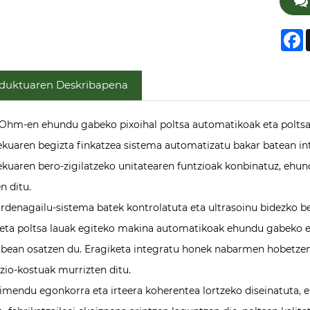
F
duktuaren Deskribapena
Ohm-en ehundu gabeko pixoihal poltsa automatikoak eta poltsa
ekuaren begizta finkatzea sistema automatizatu bakar batean i
ekuaren bero-zigilatzeko unitatearen funtzioak konbinatuz, ehu
n ditu.
rdenagailu-sistema batek kontrolatuta eta ultrasoinu bidezko be
 eta poltsa lauak egiteko makina automatikoak ehundu gabeko 
bean osatzen du. Eragiketa integratu honek nabarmen hobetzen 
azio-kostuak murrizten ditu.
imendu egonkorra eta irteera koherentea lortzeko diseinatuta, 