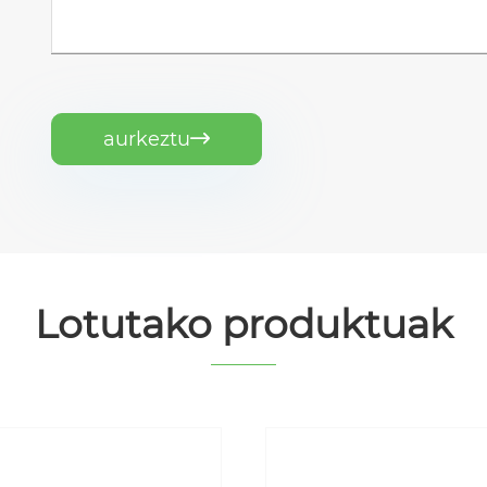
aurkeztu

Lotutako produktuak