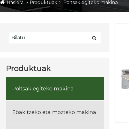
Hasiera
Produktuak
Poltsak egiteko makina
Produktuak
Poltsak egiteko makina
Ebakitzeko eta mozteko makina