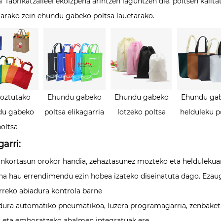
 fabrikatzaileei ekoizpena arintzen laguntzen die, poltsen kalita
tarako zein ehundu gabeko poltsa lauetarako.
oztutako
Ehundu gabeko
Ehundu gabeko
Ehundu ga
du gabeko
poltsa elikagarria
lotzeko poltsa
helduleku p
poltsa
arri:
inkortasun orokor handia, zehaztasunez mozteko eta heldulekua
na hau errendimendu ezin hobea izateko diseinatuta dago. Ezaug
rreko abiadura kontrola barne
adura automatiko pneumatikoa, luzera programagarria, zenbaketa
u eta embosatzeko ahalmen integratuak ere.